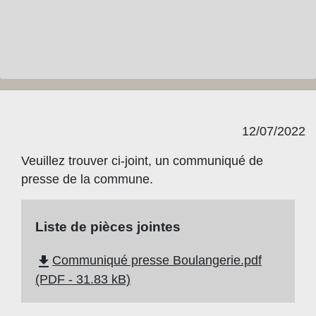
12/07/2022
Veuillez trouver ci-joint, un communiqué de
presse de la commune.
Liste de pièces jointes
file_download
Communiqué presse Boulangerie.pdf
(PDF - 31.83 kB)