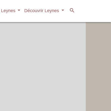
search
à Leynes
Découvrir Leynes