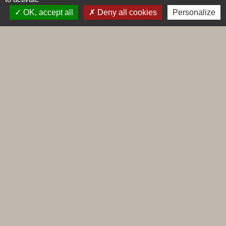
OK, accept all
Deny all cookies
Personalize
Contacts
Commune de Leynes
Place de la Mairie
71570 Leynes - FRANCE
+33 3 85 35 11 85
Contact par formulaire