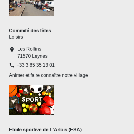
Commité des fêtes
Loisirs
Les Rollins
location_on
71570 Leynes
phone
+33 3 85 35 13 01
Animer et faire connaître notre village
Etoile sportive de L'Arlois (ESA)