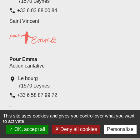
71570 Leynes
phone
+33 6 03 88 00 84
Saint Vincent
Pour Emma
Action caritative
Le bourg
location_on
71570 Leynes
phone
+33 6 58 87 99 72
-
This site uses cookies and gives you control over what you want
to activate
OK, accept all
Deny all cookies
Personalize