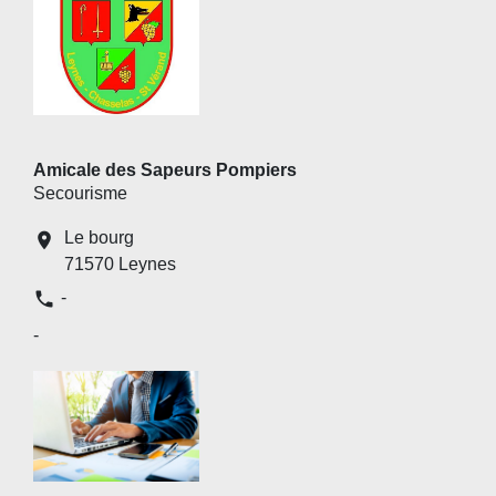
Amicale des Sapeurs Pompiers
Secourisme
Le bourg
location_on
71570 Leynes
phone
-
-