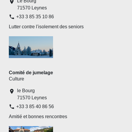
Le Bourg
location_on
71570 Leynes
phone
+33 3 85 35 10 86
Lutter contre l'isolement des seniors
Comité de jumelage
Culture
le Bourg
location_on
71570 Leynes
phone
+33 3 85 40 86 56
Amitié et bonnes rencontres