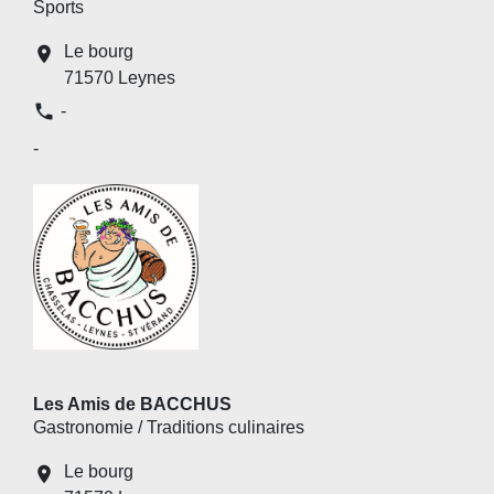
Sports
Le bourg
location_on
71570 Leynes
phone
-
-
Les Amis de BACCHUS
Gastronomie / Traditions culinaires
Le bourg
location_on