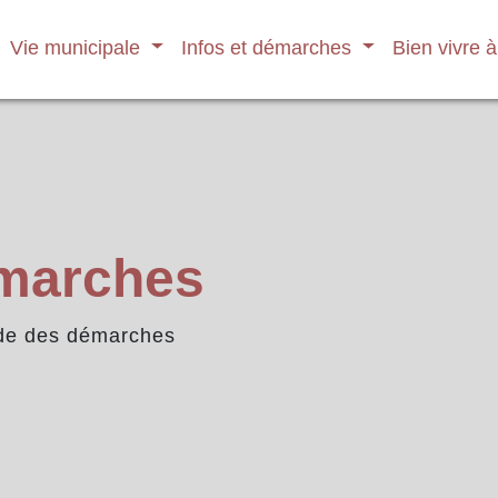
Vie municipale
Infos et démarches
Bien vivre 
émarches
de des démarches